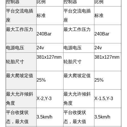
控制器
比例
控制器
比例
平台交流电插
平台交流电插
标准
标准
座
座
最大工作压力
最大工作压力
240Bar
240Bar
电源电压
24v
电源电压
24v
381x127mm
381x127mm
轮胎尺寸
轮胎尺寸
最大爬坡定值
最大爬坡定值
25%
25%
最大允许倾斜
最大允许倾斜
X-2,Y-3
X-1.5,Y-3
角度
角度
平台收拢状
平台收拢状
3.5km/h
3.5km/h
态，最大值
态，最大值