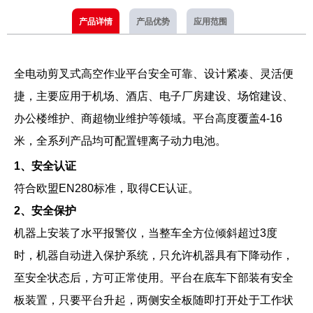
产品详情
产品优势
应用范围
全电动剪叉式高空作业平台安全可靠、设计紧凑、灵活便
捷，主要应用于机场、酒店、电子厂房建设、场馆建设、
办公楼维护、商超物业维护等领域。平台高度覆盖4-16
米，全系列产品均可配置锂离子动力电池。
1、安全认证
符合欧盟EN280标准，取得CE认证。
2、安全保护
机器上安装了水平报警仪，当整车全方位倾斜超过3度
时，机器自动进入保护系统，只允许机器具有下降动作，
至安全状态后，方可正常使用。平台在底车下部装有安全
板装置，只要平台升起，两侧安全板随即打开处于工作状