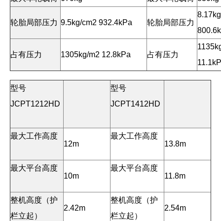
8.17k
轮胎局部压力
9.5kg/cm2 932.4kPa
轮胎局部压力
800.6
1135k
占有压力
1305kg/m2 12.8kPa
占有压力
11.1k
型号
型号
JCPT1212HD
JCPT1412HD
最大工作高度
最大工作高度
12m
13.8m
最大平台高度
最大平台高度
10m
11.8m
整机高度（护
整机高度（护
2.42m
2.54m
栏立起）
栏立起）